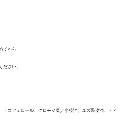
めてから、
ください。
、トコフェロール、クロモジ葉／小枝油、ユズ果皮油、ティ