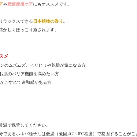
ア
や
産前産後ケア
にもオススメです。
リラックスできる
日本植物の香り
。
懐かしくほっこり癒されます。
スメ
ンのムズムズ、ヒリヒリや乾燥が気になる方
どお肌のバリア機能を高めたい方
がこすれて違和感がある方
常温で保管してください。
分であるホホバ種子油は低温（凝固点7～8℃程度）で凝固することがご