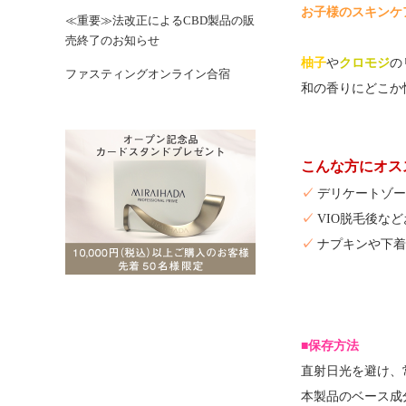
お子様のスキンケ
≪重要≫法改正によるCBD製品の販
売終了のお知らせ
柚子
や
クロモジ
の
ファスティングオンライン合宿
和の香りにどこか
こんな方にオス
✓
デリケートゾー
✓
VIO脱毛後な
✓
ナプキンや下着
■保存方法
直射日光を避け、
本製品のベース成