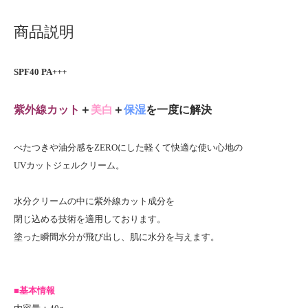
商品説明
SPF40 PA+++
紫外線カット
＋
美白
＋
保湿
を一度に解決
べたつきや油分感をZEROにした軽くて快適な使い心地の
UVカットジェルクリーム。
水分クリームの中に紫外線カット成分を
閉じ込める技術を適用しております。
塗った瞬間水分が飛び出し、肌に水分を与えます。
■基本情報