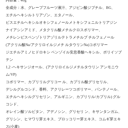
内容量：40g
全成分：水、グレープフルーツ液汁、アジピン酸ジブチル、BG、
エチルヘキシルトリアゾン、エタノール、
ビスエチルヘキシルオキシフェノールメトキシフェニルトリアジン
ナイアシンアミド、メタクリル酸メチルクロスポリマー、
メチレンビスペンゾトリアゾリルテトラメチルブ チルフェノール
(アクリル酸Na/アクリロイルジメチ ルタウリンNa)コポリマー
ジエチルアミノヒドロキシ ベンゾイル安息香酸ヘキシル、ポリイソブ
テン
1,2 -ヘキサンジオール、(アクリロイルジメチルタウリン アンモニウ
ム/VP)
コポリマー、カプリリルグリコー ル、カプリル酸グリセリル、
デシルグルコシド、香料、アクリレーツコポリマー、パンテノール、
エチルヘキシルグリセリン、アルギニン、カプリリル/カプリル) グル
コシド、
オレイン酸ソルビタン、アデノシン、グリセリ ン、キサンタンガム、
グリシン、ヒマワリ芽エキス、ブロッコリー芽エキス、コムギ芽エキ
ス(小麦)