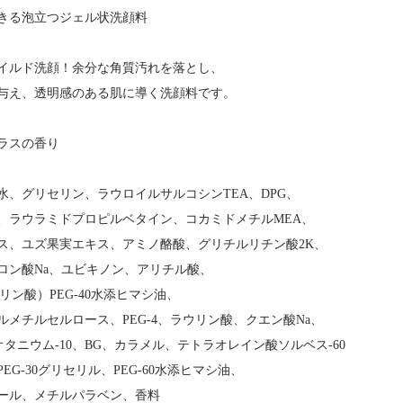
きる泡立つジェル状洗顔料
イルド洗顔！余分な角質汚れを落とし、
与え、透明感のある肌に導く洗顔料です。
ラスの香り
水、グリセリン、ラウロイルサルコシンTEA、DPG、
、ラウラミドプロピルベタイン、コカミドメチルMEA、
ス、ユズ果実エキス、アミノ酪酸、グリチルリチン酸2K、
ロン酸Na、ユビキノン、アリチル酸、
アリン酸）PEG-40水添ヒマシ油、
メチルセルロース、PEG-4、ラウリン酸、クエン酸Na、
クオタニウム-10、BG、カラメル、テトラオレイン酸ソルベス-60
EG-30グリセリル、PEG-60水添ヒマシ油、
ール、メチルパラベン、香料