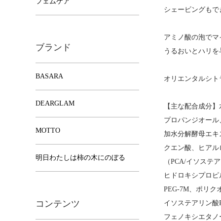
フェムケア
シェービングもで
アミノ酸の泡でマ
ブランド
うるおいとハリを
BASARA
オリエンタルシト
DEARGLAM
【主な配合成分】
プロパンジオール
MOTTO
加水分解酵母エキ
クエン酸、ヒアル
明日わたしは柿の木にのぼる
（PCA/イソステ
ヒドロキシプロピル
PEG-7M、ポリ
コンテンツ
イソステアリン酸P
フェノキシエタノ